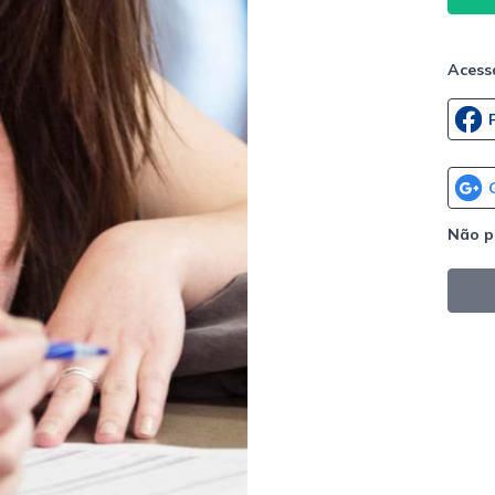
Acess
Não p